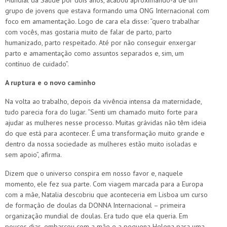
Mundial da Saúde por dois anos, acabou aproximando-a de um
grupo de jovens que estava formando uma ONG Internacional com
foco em amamentação. Logo de cara ela disse: “quero trabalhar
com vocês, mas gostaria muito de falar de parto, parto
humanizado, parto respeitado. Até por não conseguir enxergar
parto e amamentação como assuntos separados e, sim, um
contínuo de cuidado”.
A ruptura e o novo caminho
Na volta ao trabalho, depois da vivência intensa da maternidade,
tudo parecia fora do lugar. “Senti um chamado muito forte para
ajudar as mulheres nesse processo. Muitas grávidas não têm ideia
do que está para acontecer. É uma transformação muito grande e
dentro da nossa sociedade as mulheres estão muito isoladas e
sem apoio”, afirma.
Dizem que o universo conspira em nosso favor e, naquele
momento, ele fez sua parte. Com viagem marcada para a Europa
com a mãe, Natalia descobriu que aconteceria em Lisboa um curso
de formação de doulas da DONNA Internacional – primeira
organização mundial de doulas. Era tudo que ela queria. Em
poucos dias, embarcou com a mãe e a pequena Helena para uma