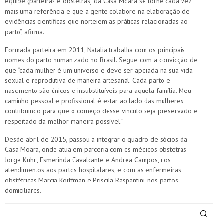
equipe (parteiras e obstetras) da Casa Moara se torne cada vez
mais uma referência e que a gente colabore na elaboração de
evidências científicas que norteiem as práticas relacionadas ao
parto”, afirma.
Formada parteira em 2011, Natalia trabalha com os principais
nomes do parto humanizado no Brasil. Segue com a convicção de
que “cada mulher é um universo e deve ser apoiada na sua vida
sexual e reprodutiva de maneira artesanal. Cada parto e
nascimento são únicos e insubstituíveis para aquela família. Meu
caminho pessoal e profissional é estar ao lado das mulheres
contribuindo para que o começo desse vínculo seja preservado e
respeitado da melhor maneira possível.”
Desde abril de 2015, passou a integrar o quadro de sócios da
Casa Moara, onde atua em parceria com os médicos obstetras
Jorge Kuhn, Esmerinda Cavalcante e Andrea Campos, nos
atendimentos aos partos hospitalares, e com as enfermeiras
obstétricas Marcia Koiffman e Priscila Raspantini, nos partos
domiciliares.