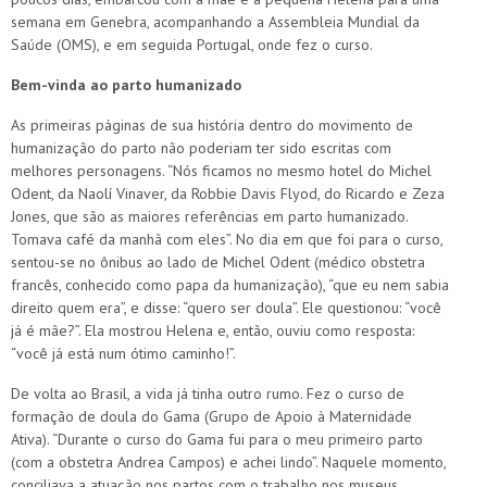
semana em Genebra, acompanhando a Assembleia Mundial da
Saúde (OMS), e em seguida Portugal, onde fez o curso.
Bem-vinda ao parto humanizado
As primeiras páginas de sua história dentro do movimento de
humanização do parto não poderiam ter sido escritas com
melhores personagens. “Nós ficamos no mesmo hotel do Michel
Odent, da Naolí Vinaver, da Robbie Davis Flyod, do Ricardo e Zeza
Jones, que são as maiores referências em parto humanizado.
Tomava café da manhã com eles”. No dia em que foi para o curso,
sentou-se no ônibus ao lado de Michel Odent (médico obstetra
francês, conhecido como papa da humanização), “que eu nem sabia
direito quem era”, e disse: “quero ser doula”. Ele questionou: “você
já é mãe?”. Ela mostrou Helena e, então, ouviu como resposta:
“você já está num ótimo caminho!”.
De volta ao Brasil, a vida já tinha outro rumo. Fez o curso de
formação de doula do Gama (Grupo de Apoio à Maternidade
Ativa). “Durante o curso do Gama fui para o meu primeiro parto
(com a obstetra Andrea Campos) e achei lindo”. Naquele momento,
conciliava a atuação nos partos com o trabalho nos museus.