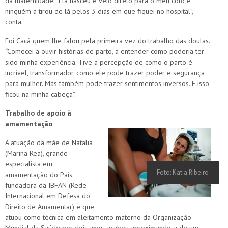
da maternidade. “Ela nasceu e veio direto para o meu colo e
ninguém a tirou de lá pelos 3 dias em que fiquei no hospital”,
conta.
Foi Cacá quem lhe falou pela primeira vez do trabalho das doulas.
“Comecei a ouvir histórias de parto, a entender como poderia ter
sido minha experiência. Tive a percepção de como o parto é
incrível, transformador, como ele pode trazer poder e segurança
para mulher. Mas também pode trazer sentimentos inversos. E isso
ficou na minha cabeça”.
Trabalho de apoio à
amamentação
A atuação da mãe de Natalia
(Marina Rea), grande
especialista em
Foto: Katia Ribeiro
amamentação do País,
fundadora da IBFAN (Rede
Internacional em Defesa do
Direito de Amamentar) e que
atuou como técnica em aleitamento materno da Organização