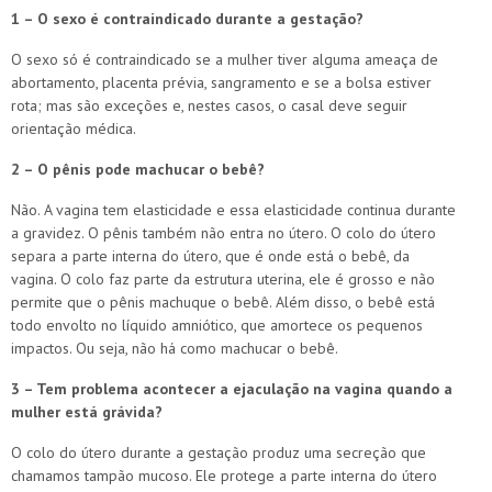
1 – O sexo é contraindicado durante a gestação?
O sexo só é contraindicado se a mulher tiver alguma ameaça de
abortamento, placenta prévia, sangramento e se a bolsa estiver
rota; mas são exceções e, nestes casos, o casal deve seguir
orientação médica.
2 – O pênis pode machucar o bebê?
Não. A vagina tem elasticidade e essa elasticidade continua durante
a gravidez. O pênis também não entra no útero. O colo do útero
separa a parte interna do útero, que é onde está o bebê, da
vagina. O colo faz parte da estrutura uterina, ele é grosso e não
permite que o pênis machuque o bebê. Além disso, o bebê está
todo envolto no líquido amniótico, que amortece os pequenos
impactos. Ou seja, não há como machucar o bebê.
3 – Tem problema acontecer a ejaculação na vagina quando a
mulher está grávida?
O colo do útero durante a gestação produz uma secreção que
chamamos tampão mucoso. Ele protege a parte interna do útero