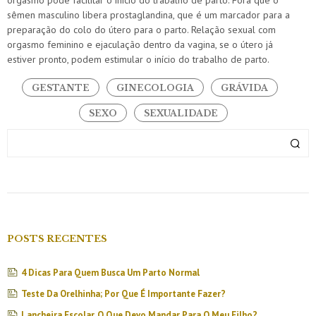
orgasmo pode facilitar o início do trabalho de parto. Fora que o
sêmen masculino libera prostaglandina, que é um marcador para a
preparação do colo do útero para o parto. Relação sexual com
orgasmo feminino e ejaculação dentro da vagina, se o útero já
estiver pronto, podem estimular o início do trabalho de parto.
GESTANTE
GINECOLOGIA
GRÁVIDA
SEXO
SEXUALIDADE
POSTS RECENTES
4 Dicas Para Quem Busca Um Parto Normal
Teste Da Orelhinha; Por Que É Importante Fazer?
Lancheira Escolar. O Que Devo Mandar Para O Meu Filho?